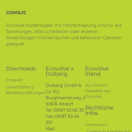
Ecovolve Muldenkipper mit Hochentleerung sind für alle
Sanierungen, Abbrucharbeiten oder anderen
Anwendungen in Innenräumen und belasteten Gebieten
geeignet.
Downloads
Ecovolve x
Ecovolve
Dolberg
Irland
Prospekt
Dolberg GmbH &
Zur irischen
Datenblätter ||
Webseite von
Co. KG
Betriebsanleitungen
Ecovolve
Burgthannerweg 4
90518 Altdorf
Rechtliche
Tel: 09187 93 66 30
Infos
Fax: 09187 93 66
310
Impressum
Mail:
Datenschutzerklärung