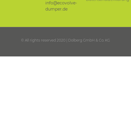
info@ecovolve-
dumper.de
© All rights reserved 2020 | Dolberg GmbH & Co. KG